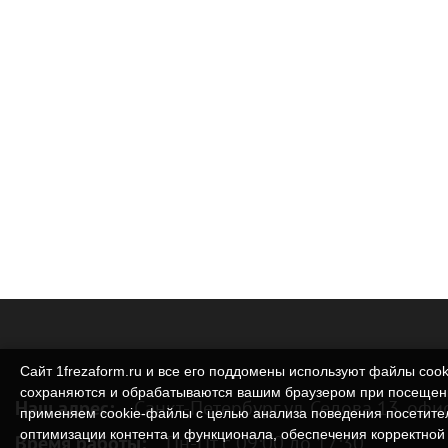
Сайт 1frezaform.ru и все его поддомены используют файлы cook
сохраняются и обрабатываются вашим браузером при посещен
Наш адрес:
Санкт-Петербург ул. Седова 13, офи
применяем cookie‑файлы с целью анализа поведения посетите
оптимизации контента и функционала, обеспечения корректной 
Время работы:
Пн-Пт с 09:00 до 17:30