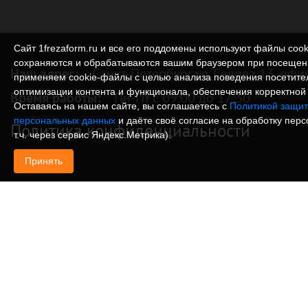
Сайт 1frezaform.ru и все его поддомены используют файлы cook
сохраняются и обрабатываются вашим браузером при посещен
Наш адрес:
Санкт-Петербург ул. Седова 13, офи
применяем cookie‑файлы с целью анализа поведения посетите
оптимизации контента и функционала, обеспечения корректной 
Время работы:
Пн-Пт с 09:00 до 17:30
Оставаясь на нашем сайте, вы соглашаетесь с
Политикой защит
персональных данных
и даёте своё согласие на обработку пер
Политика конфиденциальности
т.ч. через сервис Яндекс.Метрика).
Принять
© Изготовление деталей, изделий и корпусов из
информация, размещенная на веб-сайте 1frezafo
поддоменах сайта 1frezaform.ru, включая тексты
материалы, шрифт, элементы дизайна, товарные 
иллюстрации/фотографии, охраняется в соответс
законодательством РФ. Размещённые на сайте д