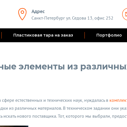
Адрес
Санкт-Петербург ул. Седова 13, офис 252
Пластиковая тара на заказ
Портфолио
ные элементы из различны
 сфере естественных и технических наук, нуждалась в
комплек
ки из различных материалов. В техническом задании они указ
ь искать нового поставщика. Тот, которого мы выбрали, предос