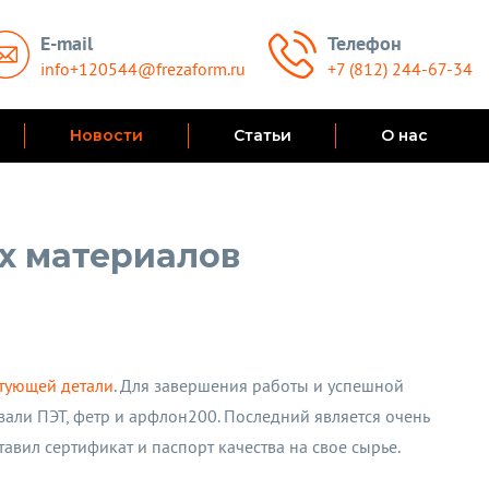
E-mail
Телефон
info+120544@frezaform.ru
+7 (812) 244-67-34
Новости
Статьи
О нас
х материалов
тующей детали
. Для завершения работы и успешной
али ПЭТ, фетр и арфлон200. Последний является очень
тавил сертификат и паспорт качества на свое сырье.