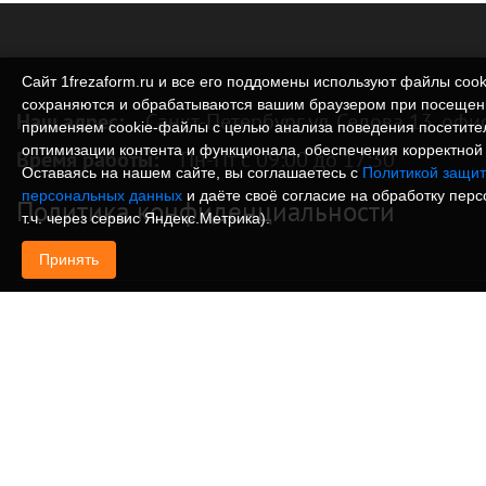
Сайт 1frezaform.ru и все его поддомены используют файлы cook
сохраняются и обрабатываются вашим браузером при посещен
Наш адрес:
Санкт-Петербург ул. Седова 13, офи
применяем cookie‑файлы с целью анализа поведения посетите
оптимизации контента и функционала, обеспечения корректной 
Время работы:
Пн-Пт с 09:00 до 17:30
Оставаясь на нашем сайте, вы соглашаетесь с
Политикой защит
персональных данных
и даёте своё согласие на обработку пер
Политика конфиденциальности
т.ч. через сервис Яндекс.Метрика).
Принять
© Изготовление деталей, изделий и корпусов из
информация, размещенная на веб-сайте 1frezafo
поддоменах сайта 1frezaform.ru, включая тексты
материалы, шрифт, элементы дизайна, товарные 
иллюстрации/фотографии, охраняется в соответс
законодательством РФ. Размещённые на сайте д