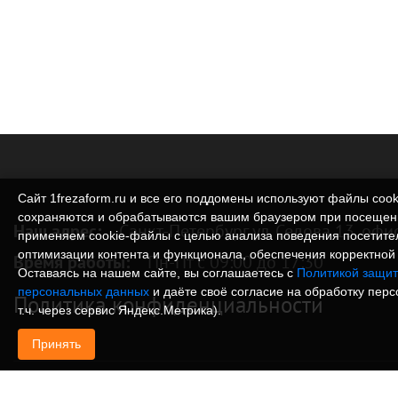
Сайт 1frezaform.ru и все его поддомены используют файлы cook
сохраняются и обрабатываются вашим браузером при посещен
Наш адрес:
Санкт-Петербург ул. Седова 13, офи
применяем cookie‑файлы с целью анализа поведения посетите
оптимизации контента и функционала, обеспечения корректной 
Время работы:
Пн-Пт с 09:00 до 17:30
Оставаясь на нашем сайте, вы соглашаетесь с
Политикой защит
персональных данных
и даёте своё согласие на обработку пер
Политика конфиденциальности
т.ч. через сервис Яндекс.Метрика).
Принять