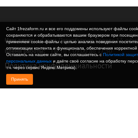
Сайт 1frezaform.ru и все его поддомены используют файлы cook
сохраняются и обрабатываются вашим браузером при посещен
Наш адрес:
Санкт-Петербург ул. Седова 13, офи
применяем cookie‑файлы с целью анализа поведения посетите
оптимизации контента и функционала, обеспечения корректной 
Время работы:
Пн-Пт с 09:00 до 17:30
Оставаясь на нашем сайте, вы соглашаетесь с
Политикой защит
персональных данных
и даёте своё согласие на обработку пер
Политика конфиденциальности
т.ч. через сервис Яндекс.Метрика).
Принять
© Изготовление деталей, изделий и корпусов из
информация, размещенная на веб-сайте 1frezafo
поддоменах сайта 1frezaform.ru, включая тексты
материалы, шрифт, элементы дизайна, товарные 
иллюстрации/фотографии, охраняется в соответс