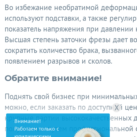
Во избежание необратимой деформац
используют подставки, а также регули
показатель напряжения при давлении 
Высшая степень заточки фрезы дает в
сократить количество брака, вызванног
появлением разрывов и сколов.
Обратите внимание!
Поднять свой бизнес при минимальных
можно, если заказать по доступной це
X
крупные партии высококачественных д
Внимание!
полученных путем профессиональной 
Работаем только с
юридическими