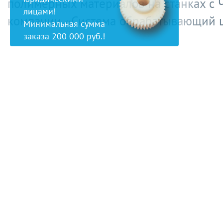
полимерных материалов на станках с 
лицами!
компании «Система обрабатывающий ц
Минимальная сумма
заказа 200 000 руб.!