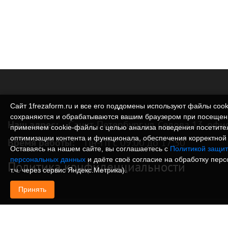
Сайт 1frezaform.ru и все его поддомены используют файлы cook
сохраняются и обрабатываются вашим браузером при посещен
Наш адрес:
Санкт-Петербург ул. Седова 13, офи
применяем cookie‑файлы с целью анализа поведения посетите
оптимизации контента и функционала, обеспечения корректной 
Время работы:
Пн-Пт с 09:00 до 17:30
Оставаясь на нашем сайте, вы соглашаетесь с
Политикой защит
персональных данных
и даёте своё согласие на обработку пер
Политика конфиденциальности
т.ч. через сервис Яндекс.Метрика).
Принять
© Изготовление деталей, изделий и корпусов из