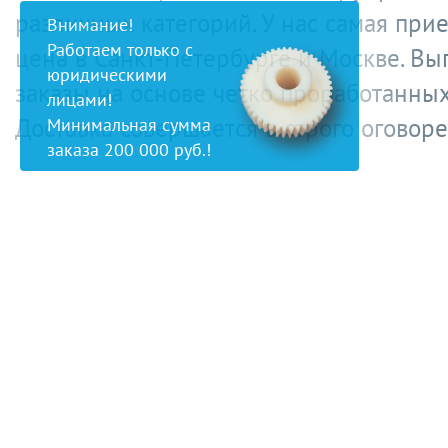
различных категорий. У нас самая при
Внимание!
Работаем только с
цена в Санкт-Петербурге и Москве. В
юридическими
заказы на основе четко проработанных
лицами!
Доставка совершается в строго оговор
Минимальная сумма
заказа 200 000 руб.!