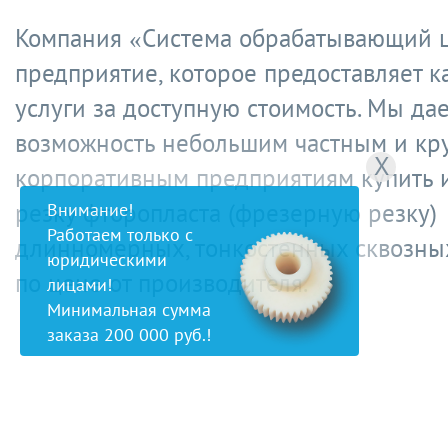
Компания «Система обрабатывающий ц
предприятие, которое предоставляет 
услуги за доступную стоимость. Мы да
возможность небольшим частным и к
X
корпоративным предприятиям купить и
резку фторопласта (фрезерную резку)
Внимание!
Работаем только с
длинномерных, тонкостенных сквозны
юридическими
по цене от производителя.
лицами!
Минимальная сумма
заказа 200 000 руб.!