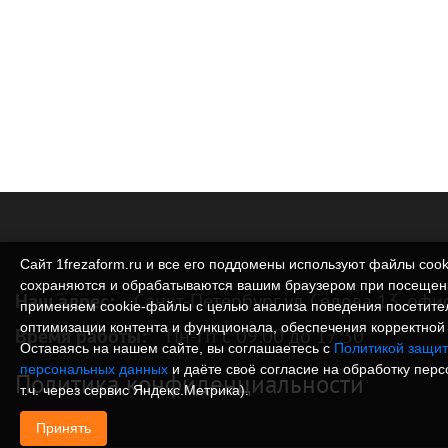
Сайт 1frezaform.ru и все его поддомены используют файлы cook
сохраняются и обрабатываются вашим браузером при посещен
Наш адрес:
Санкт-Петербург ул. Седова 13, офи
применяем cookie‑файлы с целью анализа поведения посетите
оптимизации контента и функционала, обеспечения корректной 
Время работы:
Пн-Пт с 09:00 до 17:30
Оставаясь на нашем сайте, вы соглашаетесь с
Политикой защит
персональных данных
и даёте своё согласие на обработку пер
Политика конфиденциальности
т.ч. через сервис Яндекс.Метрика).
Принять