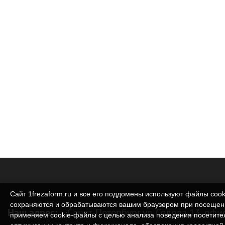
Сайт 1frezaform.ru и все его поддомены используют файлы cook
сохраняются и обрабатываются вашим браузером при посещен
Наш адрес:
Санкт-Петербург ул. Седова 13, офи
применяем cookie‑файлы с целью анализа поведения посетите