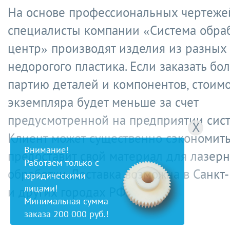
На основе профессиональных чертеже
специалисты компании «Система обр
центр» производят изделия из разных
недорогого пластика. Если заказать б
партию деталей и компонентов, стоимо
экземпляра будет меньше за счет
предусмотренной на предприятии сист
X
Клиент может существенно сэкономить
Внимание!
предоставит свой материал для лазер
Работаем только с
обработки. Доставка возможна в Санкт
юридическими
лицами!
и других городах РФ.
Минимальная сумма
заказа 200 000 руб.!