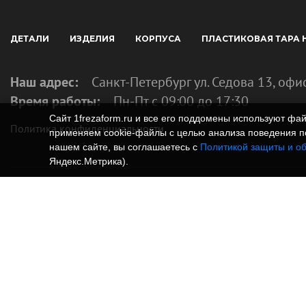
ДЕТАЛИ
ИЗДЕЛИЯ
КОРПУСА
ПЛАСТИКОВАЯ ТАРА 
Наш адрес:
Санкт-Петербург ул. Седова 13, офи
Время работы:
Пн-Пт с 09:00 до 17:30
Сайт 1frezaform.ru и все его поддомены используют ф
Политика конфиденциальности
применяем cookie‑файлы с целью анализа поведения по
нашем сайте, вы соглашаетесь с
Политикой защиты и о
Яндекс.Метрика).
© Изготовление деталей, изделий и корпусов из
информация, размещенная на веб-сайте 1frezafo
поддоменах сайта 1frezaform.ru, включая тексты
материалы, шрифт, элементы дизайна, товарные 
фотографии, охраняется в соответствии с закон
Размещённые на сайте данные носят информаци