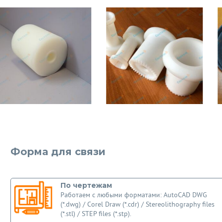
Форма для связи
По чертежам
Работаем с любыми форматами: AutoCAD DWG
(*.dwg) / Corel Draw (*.cdr) / Stereolithography files
(*.stl) / STEP files (*.stp).