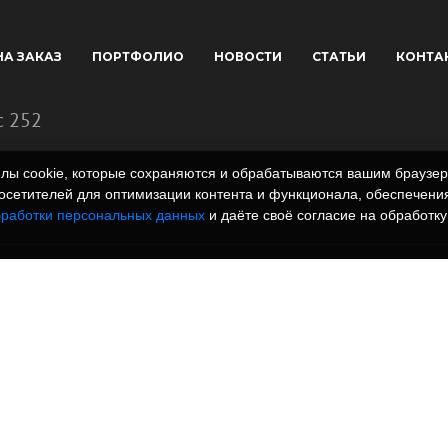
НА ЗАКАЗ
ПОРТФОЛИО
НОВОСТИ
СТАТЬИ
КОНТА
с 252
айлы cookie, которые сохраняются и обрабатываются вашим брауз
сетителей для оптимизации контента и функционала, обеспечения
бработки персональных данных
и даёте своё согласие на обработку
 полимеров. Вся
rm.ru и всех
, графические
знаки и иллюстрации/
одательством РФ.
онный характер и не