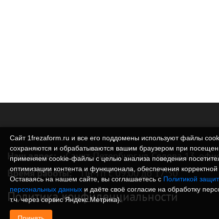
Сайт 1frezaform.ru и все его поддомены используют файлы cook
сохраняются и обрабатываются вашим браузером при посещен
Наш адрес:
Санкт-Петербург ул. Седова 13, офи
применяем cookie‑файлы с целью анализа поведения посетите
оптимизации контента и функционала, обеспечения корректной 
Время работы:
Пн-Пт с 09:00 до 17:30
Оставаясь на нашем сайте, вы соглашаетесь с
Политикой защит
персональных данных
и даёте своё согласие на обработку пер
Политика конфиденциальности
т.ч. через сервис Яндекс.Метрика).
Принять