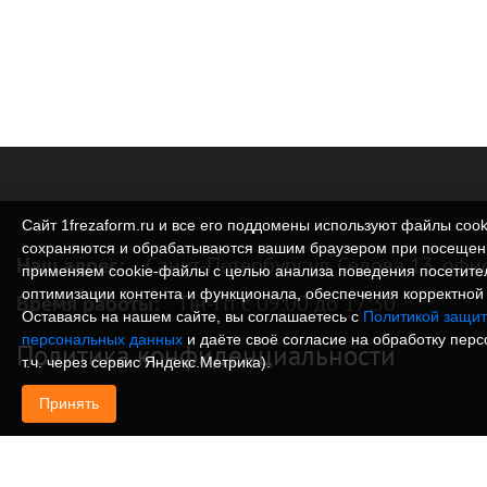
Сайт 1frezaform.ru и все его поддомены используют файлы cook
сохраняются и обрабатываются вашим браузером при посещен
Наш адрес:
Санкт-Петербург ул. Седова 13, офи
применяем cookie‑файлы с целью анализа поведения посетите
оптимизации контента и функционала, обеспечения корректной 
Время работы:
Пн-Пт с 09:00 до 17:30
Оставаясь на нашем сайте, вы соглашаетесь с
Политикой защит
персональных данных
и даёте своё согласие на обработку пер
Политика конфиденциальности
т.ч. через сервис Яндекс.Метрика).
Принять
© Изготовление деталей, изделий и корпусов из