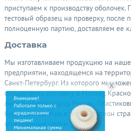
приступаем к производству оболочек.
тестовый образец на проверку, после 
полноценную партию, доставляем ее к
Доставка
Мы изготавливаем продукцию на наш
предприятии, находящемся на террито
Санкт-Петербург. Из которого мы може
X
осуществить доставку в Москву, Красно
Внимание!
любой другой город России. Пластико
Работаем только с
будут доставлены в любой регион стра
юридическими
лицами!
оговоренные сроки.
Минимальная сумма