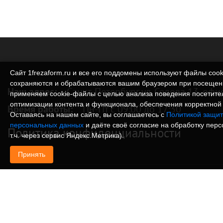
Сайт 1frezaform.ru и все его поддомены используют файлы cook
сохраняются и обрабатываются вашим браузером при посещен
Наш адрес:
Санкт-Петербург ул. Седова 13, офи
применяем cookie‑файлы с целью анализа поведения посетите
оптимизации контента и функционала, обеспечения корректной 
Время работы:
Пн-Пт с 09:00 до 17:30
Оставаясь на нашем сайте, вы соглашаетесь с
Политикой защит
персональных данных
и даёте своё согласие на обработку пер
Политика конфиденциальности
т.ч. через сервис Яндекс.Метрика).
Принять
© Изготовление деталей, изделий и корпусов из
информация, размещенная на веб-сайте 1frezafo
поддоменах сайта 1frezaform.ru, включая тексты