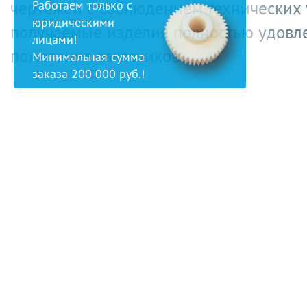
чертежей с соблюдением технических
Работаем только с
юридическими
получаемые изделия полностью удовл
лицами!
пожелания заказчиков.
Минимальная сумма
заказа 200 000 руб.!