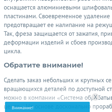
оснащается алюминиевыми шлифовал
пластинами. Своевременное удаление
предотвращает ее налипание на режущ
Так, фреза защищается от зажатия, пр
деформации изделий и сбоев произво
цикла.
Обратите внимание!
Сделать заказ небольших и крупных с
вращающихся деталей по доступной с
X
можно в компании «Система обрабат
центр». На основе досконально прора
Внимание!