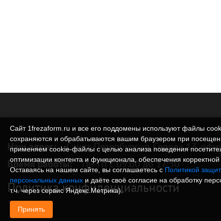
Сайт 1frezaform.ru и все его поддомены используют файлы cook
сохраняются и обрабатываются вашим браузером при посещен
Наш адрес:
Санкт-Петербург ул. Седова 13, офи
применяем cookie‑файлы с целью анализа поведения посетите
оптимизации контента и функционала, обеспечения корректной 
Время работы:
Пн-Пт с 09:00 до 17:30
Оставаясь на нашем сайте, вы соглашаетесь с
Политикой защит
персональных данных
и даёте своё согласие на обработку пер
Политика конфиденциальности
т.ч. через сервис Яндекс.Метрика).
Принять