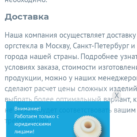
Доставка
Наша компания осуществляет доставку
оргстекла в Москву, Санкт-Петербург и
города нашей страны. Подробнее узнат
условиях заказа, стоимости изготовлен
продукции, можно у наших менеджеров
сделают расчет цены сложных изделий
X
выбрать более оптимальный вариант, 
не менее будет соответствовать вашим
Внимание!
Работаем только с
требованиям.
юридическими
лицами!