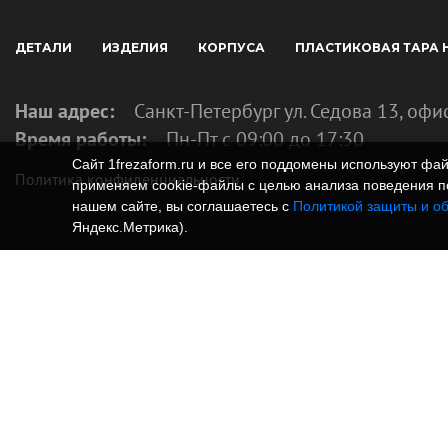
ДЕТАЛИ
ИЗДЕЛИЯ
КОРПУСА
ПЛАСТИКОВАЯ ТАРА 
Наш адрес:
Санкт-Петербург ул. Седова 13, офи
Время работы:
Пн-Пт с 09:00 до 17:30
Сайт 1frezaform.ru и все его поддомены используют ф
Политика конфиденциальности
применяем cookie‑файлы с целью анализа поведения по
нашем сайте, вы соглашаетесь с
Политикой защиты и о
Яндекс.Метрика).
© Изготовление деталей, изделий и корпусов из
информация, размещенная на веб-сайте 1frezafo
поддоменах сайта 1frezaform.ru, включая тексты
материалы, шрифт, элементы дизайна, товарные 
фотографии, охраняется в соответствии с закон
Размещённые на сайте данные носят информаци