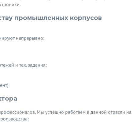
ктроники.
ству промышленных корпусов
нируют непрерывно;
ежей и тех. задания;
ент)
ктора
у профессионалов. Мы успешно работаем в данной отрасли на
роизводства: