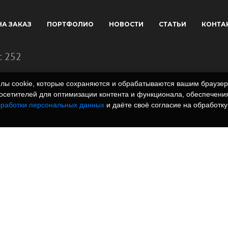
НА ЗАКАЗ
ПОРТФОЛИО
НОВОСТИ
СТАТЬИ
КОНТА
с 252
айлы cookie, которые сохраняются и обрабатываются вашим брауз
сетителей для оптимизации контента и функционала, обеспечения
бработки персональных данных
и даёте своё согласие на обработку
 полимеров. Вся
rm.ru и всех
, графические
знаки и иллюстрации/
одательством РФ.
онный характер и не