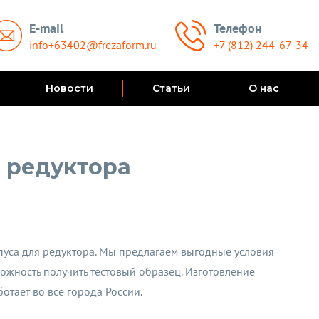
E-mail
Телефон
info+63402@frezaform.ru
+7 (812) 244-67-34
Новости
Статьи
О нас
 редуктора
пуса для редуктора. Мы предлагаем выгодные условия
ожность получить тестовый образец. Изготовление
отает во все города России.