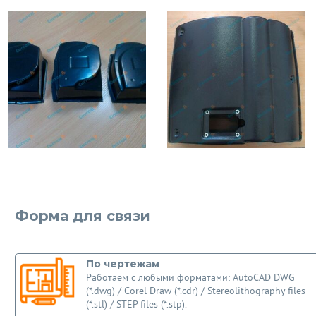
Форма для связи
По чертежам
Работаем с любыми форматами: AutoCAD DWG
(*.dwg) / Corel Draw (*.cdr) / Stereolithography files
(*.stl) / STEP files (*.stp).