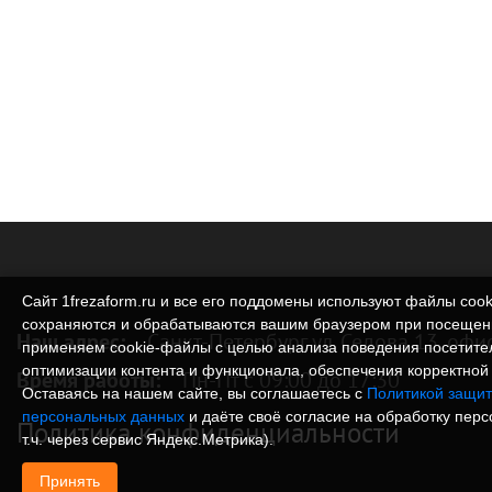
Сайт 1frezaform.ru и все его поддомены используют файлы cook
сохраняются и обрабатываются вашим браузером при посещен
Наш адрес:
Санкт-Петербург ул. Седова 13, офи
применяем cookie‑файлы с целью анализа поведения посетите
оптимизации контента и функционала, обеспечения корректной 
Время работы:
Пн-Пт с 09:00 до 17:30
Оставаясь на нашем сайте, вы соглашаетесь с
Политикой защит
персональных данных
и даёте своё согласие на обработку пер
Политика конфиденциальности
т.ч. через сервис Яндекс.Метрика).
Принять