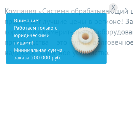
X
Компания «Система обрабатывающий 
предлагает лучшие цены в регионе! За
Внимание!
Работаем только с
корпус для измерительного оборудова
юридическими
производства – это купить долговечно
лицами!
Минимальная сумма
надежное защитное устройство.
заказа 200 000 руб.!