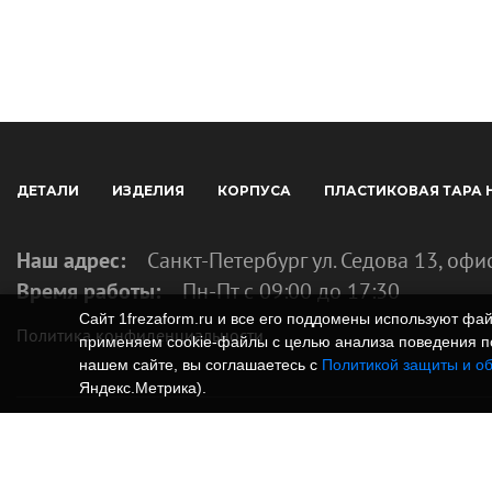
ДЕТАЛИ
ИЗДЕЛИЯ
КОРПУСА
ПЛАСТИКОВАЯ ТАРА 
Наш адрес:
Санкт-Петербург ул. Седова 13, офи
Время работы:
Пн-Пт с 09:00 до 17:30
Сайт 1frezaform.ru и все его поддомены используют ф
Политика конфиденциальности
применяем cookie‑файлы с целью анализа поведения по
нашем сайте, вы соглашаетесь с
Политикой защиты и о
Яндекс.Метрика).
© Изготовление деталей, изделий и корпусов из
информация, размещенная на веб-сайте 1frezafo