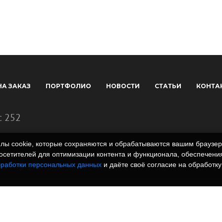
НА ЗАКАЗ
ПОРТФОЛИО
НОВОСТИ
СТАТЬИ
КОНТА
с 252
айлы cookie, которые сохраняются и обрабатываются вашим брауз
сетителей для оптимизации контента и функционала, обеспечения
бработки персональных данных
и даёте своё согласие на обработку
 полимеров. Вся
rm.ru и всех