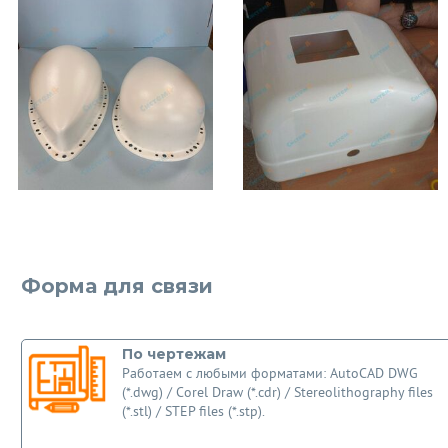
Форма для связи
По чертежам
Работаем с любыми форматами: AutoCAD DWG
(*.dwg) / Corel Draw (*.cdr) / Stereolithography files
(*.stl) / STEP files (*.stp).