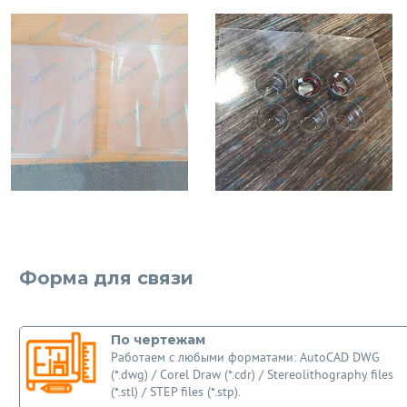
Форма для связи
По чертежам
Работаем с любыми форматами: AutoCAD DWG
(*.dwg) / Corel Draw (*.cdr) / Stereolithography files
(*.stl) / STEP files (*.stp).