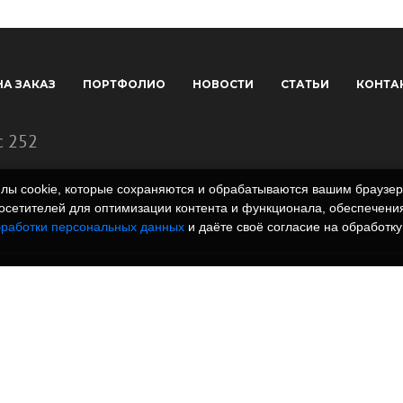
НА ЗАКАЗ
ПОРТФОЛИО
НОВОСТИ
СТАТЬИ
КОНТА
с 252
айлы cookie, которые сохраняются и обрабатываются вашим брауз
сетителей для оптимизации контента и функционала, обеспечения
бработки персональных данных
и даёте своё согласие на обработку
 полимеров. Вся
rm.ru и всех
, графические
знаки и иллюстрации/
одательством РФ.