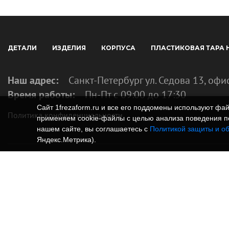
ДЕТАЛИ
ИЗДЕЛИЯ
КОРПУСА
ПЛАСТИКОВАЯ ТАРА 
Наш адрес:
Санкт-Петербург ул. Седова 13, офи
Время работы:
Пн-Пт с 09:00 до 17:30
Сайт 1frezaform.ru и все его поддомены используют ф
Политика конфиденциальности
применяем cookie‑файлы с целью анализа поведения по
нашем сайте, вы соглашаетесь с
Политикой защиты и о
Яндекс.Метрика).
© Изготовление деталей, изделий и корпусов из
информация, размещенная на веб-сайте 1frezafo
поддоменах сайта 1frezaform.ru, включая тексты
материалы, шрифт, элементы дизайна, товарные 
фотографии, охраняется в соответствии с закон