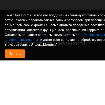
Сайт 1frezaform.ru и все его поддомены используют файлы cook
сохраняются и обрабатываются вашим браузером при посещен
Наш адрес:
Санкт-Петербург ул. Седова 13, офи
применяем cookie‑файлы с целью анализа поведения посетите
оптимизации контента и функционала, обеспечения корректной 
Время работы:
Пн-Пт с 09:00 до 17:30
Оставаясь на нашем сайте, вы соглашаетесь с
Политикой защит
персональных данных
и даёте своё согласие на обработку пер
Политика конфиденциальности
т.ч. через сервис Яндекс.Метрика).
Принять
© Изготовление деталей, изделий и корпусов из
информация, размещенная на веб-сайте 1frezafo
поддоменах сайта 1frezaform.ru, включая тексты
материалы, шрифт, элементы дизайна, товарные 
иллюстрации/фотографии, охраняется в соответс
законодательством РФ. Размещённые на сайте д