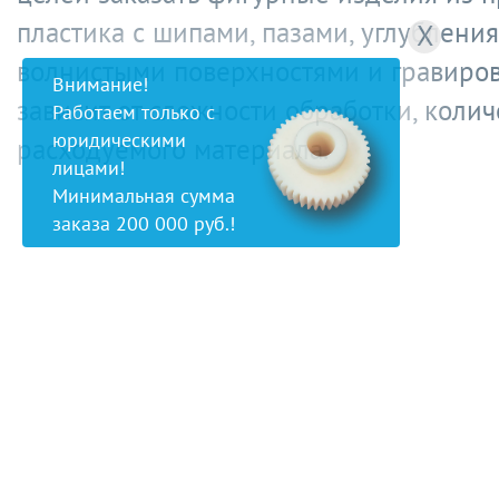
пластика с шипами, пазами, углубления
X
волнистыми поверхностями и гравиров
Внимание!
зависит от сложности обработки, колич
Работаем только с
юридическими
расходуемого материала.
лицами!
Минимальная сумма
заказа 200 000 руб.!