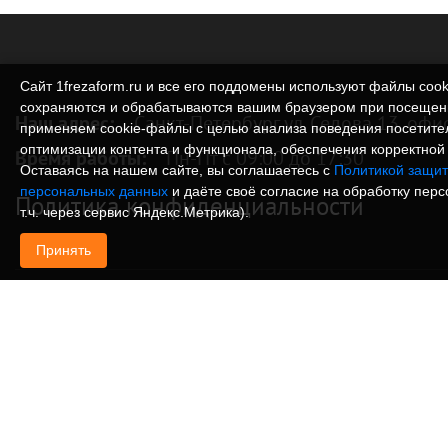
Сайт 1frezaform.ru и все его поддомены используют файлы cook
сохраняются и обрабатываются вашим браузером при посещен
Наш адрес:
Санкт-Петербург ул. Седова 13, офи
применяем cookie‑файлы с целью анализа поведения посетите
оптимизации контента и функционала, обеспечения корректной 
Время работы:
Пн-Пт с 09:00 до 17:30
Оставаясь на нашем сайте, вы соглашаетесь с
Политикой защит
персональных данных
и даёте своё согласие на обработку пер
Политика конфиденциальности
т.ч. через сервис Яндекс.Метрика).
Принять
© Изготовление деталей, изделий и корпусов из
информация, размещенная на веб-сайте 1frezafo
поддоменах сайта 1frezaform.ru, включая тексты
материалы, шрифт, элементы дизайна, товарные 
иллюстрации/фотографии, охраняется в соответс