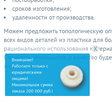
сроков изготовления;
удаленности от производства.
Можем предложить топологическую о
всех видов деталей из пластика для б
рационального использования материа
X
Стоимость уменьшится, а качество буде
Внимание!
аналогичным.
Работаем только с
юридическими
лицами!
Минимальная сумма
заказа 200 000 руб.!