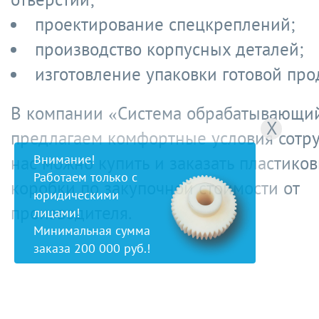
проектирование спецкреплений;
производство корпусных деталей;
изготовление упаковки готовой про
В компании «Система обрабатывающи
X
предлагаем комфортные условия сотру
Внимание!
нас можно купить и заказать пластико
Работаем только с
коробки по закупочной стоимости от
юридическими
производителя.
лицами!
Минимальная сумма
заказа 200 000 руб.!