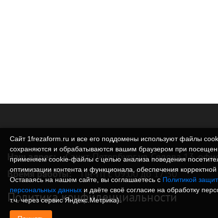
Сайт 1frezaform.ru и все его поддомены используют файлы cook
сохраняются и обрабатываются вашим браузером при посещен
Наш адрес:
Санкт-Петербург ул. Седова 13, офи
применяем cookie‑файлы с целью анализа поведения посетите
оптимизации контента и функционала, обеспечения корректной 
Время работы:
Пн-Пт с 09:00 до 17:30
Оставаясь на нашем сайте, вы соглашаетесь с
Политикой защит
персональных данных
и даёте своё согласие на обработку пер
Политика конфиденциальности
т.ч. через сервис Яндекс.Метрика).