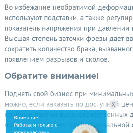
Во избежание необратимой деформац
используют подставки, а также регули
показатель напряжения при давлении 
Высшая степень заточки фрезы дает в
сократить количество брака, вызванног
появлением разрывов и сколов.
Обратите внимание!
Поднять свой бизнес при минимальных
можно, если заказать по доступной це
X
крупные партии высококачественных д
Внимание!
полученных путем профессиональной 
Работаем только с
юридическими