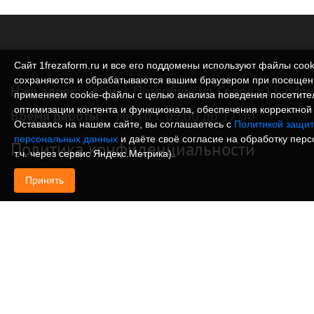
Сайт 1frezaform.ru и все его поддомены используют файлы cook
сохраняются и обрабатываются вашим браузером при посещен
Наш адрес:
Санкт-Петербург ул. Седова 13, офи
применяем cookie‑файлы с целью анализа поведения посетите
оптимизации контента и функционала, обеспечения корректной 
Время работы:
Пн-Пт с 09:00 до 17:30
Оставаясь на нашем сайте, вы соглашаетесь с
Политикой защит
персональных данных
и даёте своё согласие на обработку пер
Политика конфиденциальности
т.ч. через сервис Яндекс.Метрика).
Принять
© Изготовление деталей, изделий и корпусов из
информация, размещенная на веб-сайте 1frezafo
поддоменах сайта 1frezaform.ru, включая тексты
материалы, шрифт, элементы дизайна, товарные 
иллюстрации/фотографии, охраняется в соответс