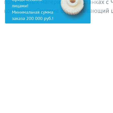
полимерных материалов на станках с 
лицами!
компании «Система обрабатывающий ц
Минимальная сумма
заказа 200 000 руб.!