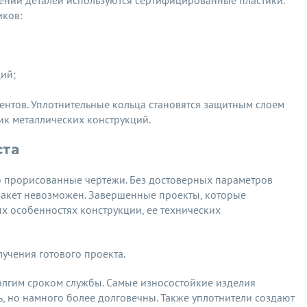
ении деталей используются сертифицированные пластики.
иков:
ий;
гентов. Уплотнительные кольца становятся защитным слоем
ик металлических конструкций.
ста
о прорисованные чертежи. Без достоверных параметров
макет невозможен. Завершенные проекты, которые
ых особенностях конструкции, ее технических
учения готового проекта.
лгим сроком службы. Самые износостойкие изделия
ь, но намного более долговечны. Также уплотнители создают