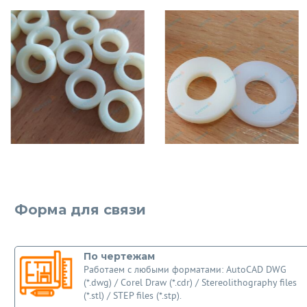
Форма для связи
По чертежам
Работаем с любыми форматами: AutoCAD DWG
(*.dwg) / Corel Draw (*.cdr) / Stereolithography files
(*.stl) / STEP files (*.stp).