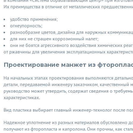
В компании «Система обрабатывающий центр» при изготовл
Их преимущества в отличие от металлических предшественн
удобство применения;
огнеупорность;
разнообразие цветов, дизайна для наружных коммуникац
для них не страшен коррозионный налет;
они не боятся агрессивного воздействия химических реа
от ржавчины для увеличения эксплуатационных характерист
Проектирование манжет из фторопла
На начальных этапах проектирования выполняются детальн
детали, передаваемой инженеру заказчиком, качественный 
руководство может утвердить, содержат сведения о требуем
характеристиках.
Вид пластика выбирает главный инженер-технолог после пол
Надежное уплотнение из разных материалов обусловлено до
получают из фторопласта и капролона. Они прочны, как стал