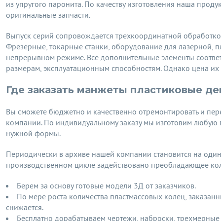
из упругого паронита. По качеству изготовления наша проду
оригинальные запчасти.
Выпуск серий сопровождается трехкоординатной обработко
Фрезерные, токарные станки, оборудование для лазерной, п
непрерывном режиме. Все дополнительные элементы соотве
размерам, эксплуатационным способностям. Однако цена их 
Где заказать манжеты пластиковые д
Вы сможете бюджетно и качественно отремонтировать и пе
компании. По индивидуальному заказу мы изготовим любую 
нужной формы.
Периодически в архиве нашей компании становится на оди
производственном цикле задействовано преобладающее кол
Берем за основу готовые модели 3Д от заказчиков.
По мере роста количества пластмассовых колец, заказан
снижается.
Бесплатно дорабатываем чертежи, наброски, трехмерные