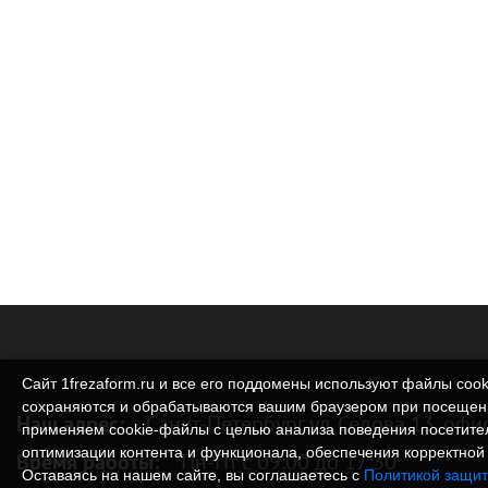
Сайт 1frezaform.ru и все его поддомены используют файлы cook
сохраняются и обрабатываются вашим браузером при посещен
Наш адрес:
Санкт-Петербург ул. Седова 13, офи
применяем cookie‑файлы с целью анализа поведения посетите
оптимизации контента и функционала, обеспечения корректной 
Время работы:
Пн-Пт с 09:00 до 17:30
Оставаясь на нашем сайте, вы соглашаетесь с
Политикой защит