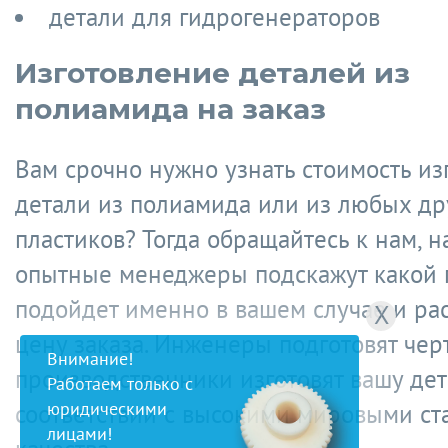
детали для гидрогенераторов
Изготовление деталей из
полиамида на заказ
Вам срочно нужно узнать стоимость из
детали из полиамида или из любых др
пластиков? Тогда обращайтесь к нам, 
опытные менеджеры подскажут какой 
подойдет именно в вашем случае и ра
X
цену заказа. Инженеры подготовят черт
Внимание!
производственники изготовят вашу дет
Работаем только с
юридическими
соответствии с высокими мировыми ст
лицами!