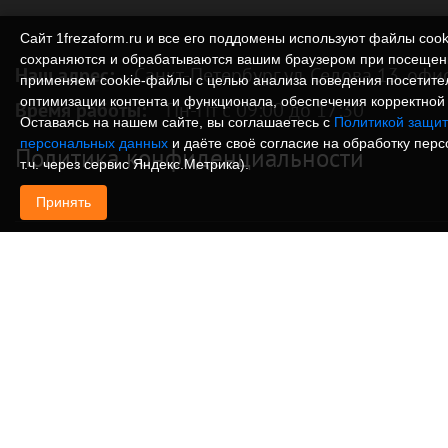
Сайт 1frezaform.ru и все его поддомены используют файлы cook
сохраняются и обрабатываются вашим браузером при посещен
Наш адрес:
Санкт-Петербург ул. Седова 13, офи
применяем cookie‑файлы с целью анализа поведения посетите
оптимизации контента и функционала, обеспечения корректной 
Время работы:
Пн-Пт с 09:00 до 17:30
Оставаясь на нашем сайте, вы соглашаетесь с
Политикой защит
персональных данных
и даёте своё согласие на обработку пер
Политика конфиденциальности
т.ч. через сервис Яндекс.Метрика).
Принять
© Изготовление деталей, изделий и корпусов из
информация, размещенная на веб-сайте 1frezafo
поддоменах сайта 1frezaform.ru, включая тексты
материалы, шрифт, элементы дизайна, товарные 
иллюстрации/фотографии, охраняется в соответс
законодательством РФ. Размещённые на сайте д
информационный характер и не являются публи