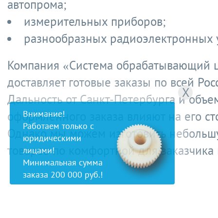
автопрома;
измерительных приборов;
разнообразных радиоэлектронных у
Компания «Система обрабатывающий 
доставляет готовые заказы по всей Рос
X
Дальность от Санкт-Петербурга и объе
Внимание!
оформленного заказа влияют на его ст
Работаем только с
Однако мы можем изготовить небольш
юридическими
товаров по комфортной для заказчика 
лицами!
Минимальная сумма
заказа 200 000 руб.!