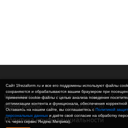
Сайт 1frezaform.ru и все его поддомены используют файлы cook
сохраняются и обрабатываются вашим браузером при посещен
Наш адрес:
Санкт-Петербург ул. Седова 13, офи
применяем cookie‑файлы с целью анализа поведения посетите
оптимизации контента и функционала, обеспечения корректной 
Время работы:
Пн-Пт с 09:00 до 17:30
Оставаясь на нашем сайте, вы соглашаетесь с
Политикой защит
персональных данных
и даёте своё согласие на обработку пер
Политика конфиденциальности
т.ч. через сервис Яндекс.Метрика).