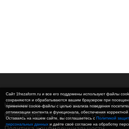
Сайт 1frezaform.ru и все его поддомены используют файлы cook
сохраняются и обрабатываются вашим браузером при посещен
Наш адрес:
Санкт-Петербург ул. Седова 13, офи
применяем cookie‑файлы с целью анализа поведения посетите
оптимизации контента и функционала, обеспечения корректной 
Время работы:
Пн-Пт с 09:00 до 17:30
Оставаясь на нашем сайте, вы соглашаетесь с
Политикой защит
персональных данных
и даёте своё согласие на обработку пер
Политика конфиденциальности