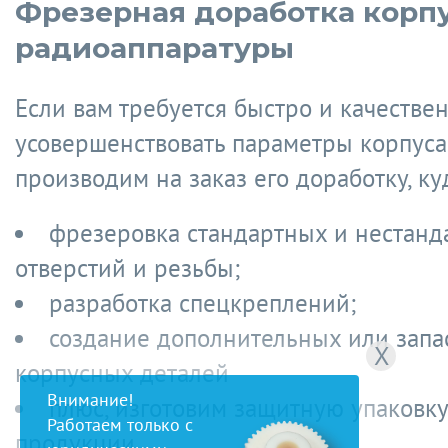
Фрезерная доработка корп
радиоаппаратуры
Если вам требуется быстро и качестве
усовершенствовать параметры корпуса
производим на заказ его доработку, ку
фрезеровка стандартных и нестанд
отверстий и резьбы;
разработка спецкреплений;
создание дополнительных или зап
X
корпусных деталей
Внимание!
плюс, изготовим защитную упаковку
Работаем только с
продукции.