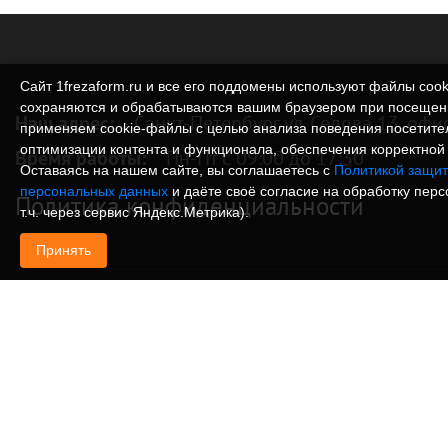
Сайт 1frezaform.ru и все его поддомены используют файлы cook
сохраняются и обрабатываются вашим браузером при посещен
Наш адрес:
Санкт-Петербург ул. Седова 13, офи
применяем cookie‑файлы с целью анализа поведения посетите
оптимизации контента и функционала, обеспечения корректной 
Время работы:
Пн-Пт с 09:00 до 17:30
Оставаясь на нашем сайте, вы соглашаетесь с
Политикой защит
персональных данных
и даёте своё согласие на обработку пер
Политика конфиденциальности
т.ч. через сервис Яндекс.Метрика).
Принять
© Изготовление деталей, изделий и корпусов из
информация, размещенная на веб-сайте 1frezafo
поддоменах сайта 1frezaform.ru, включая тексты
материалы, шрифт, элементы дизайна, товарные 
иллюстрации/фотографии, охраняется в соответс