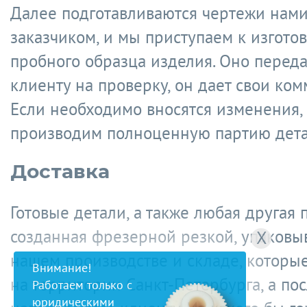
Далее подготавливаются чертежи нам
заказчиком, и мы приступаем к изгото
пробного образца изделия. Оно переда
клиенту на проверку, он дает свои ком
Если необходимо вносятся изменения,
производим полноценную партию дета
Доставка
Готовые детали, а также любая другая 
созданная фрезерной резкой, упаковы
X
нашем производстве и складе, которы
Внимание!
на территории Санкт-Петербурга, а по
Работаем только с
юридическими