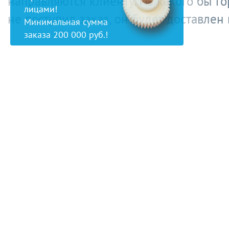
направляются клиенту. Из какого бы г
лицами!
не поступил заказ, он будет доставлен
Минимальная сумма
заказа 200 000 руб.!