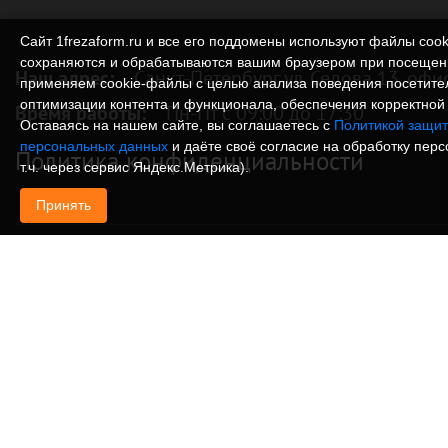
Сайт 1frezaform.ru и все его поддомены используют файлы cook
сохраняются и обрабатываются вашим браузером при посещен
Наш адрес:
Санкт-Петербург ул. Седова 13, офи
применяем cookie‑файлы с целью анализа поведения посетите
оптимизации контента и функционала, обеспечения корректной 
Время работы:
Пн-Пт с 09:00 до 17:30
Оставаясь на нашем сайте, вы соглашаетесь с
Политикой защит
персональных данных
и даёте своё согласие на обработку пер
Политика конфиденциальности
т.ч. через сервис Яндекс.Метрика).
Принять
© Изготовление деталей, изделий и корпусов из
информация, размещенная на веб-сайте 1frezafo
поддоменах сайта 1frezaform.ru, включая тексты
материалы, шрифт, элементы дизайна, товарные 
иллюстрации/фотографии, охраняется в соответс
законодательством РФ. Размещённые на сайте д
информационный характер и не являются публи