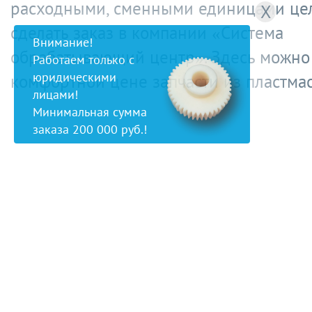
расходными, сменными единицами це
X
сделать заказ в компании «Система
Внимание!
обрабатывающий центр». Здесь можно 
Работаем только с
юридическими
комфортной цене запчасти из пластмас
лицами!
Минимальная сумма
заказа 200 000 руб.!