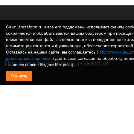
Сайт 1frezaform.ru и все его поддомены используют файлы cook
сохраняются и обрабатываются вашим браузером при посещен
Наш адрес:
Санкт-Петербург ул. Седова 13, офи
применяем cookie‑файлы с целью анализа поведения посетите
оптимизации контента и функционала, обеспечения корректной 
Время работы:
Пн-Пт с 09:00 до 17:30
Оставаясь на нашем сайте, вы соглашаетесь с
Политикой защит
персональных данных
и даёте своё согласие на обработку пер
Политика конфиденциальности
т.ч. через сервис Яндекс.Метрика).
Принять
© Изготовление деталей, изделий и корпусов из
информация, размещенная на веб-сайте 1frezafo
поддоменах сайта 1frezaform.ru, включая тексты
материалы, шрифт, элементы дизайна, товарные 
иллюстрации/фотографии, охраняется в соответс