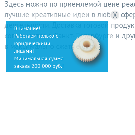
Здесь можно по приемлемой цене реа
лучшие креативные идеи в любой сфе
X
деятельности. Доставка готовой проду
Внимание!
совершается в Санкт-Петербурге и дру
Работаем только с
юридическими
в максимально сжатые сроки.
лицами!
Минимальная сумма
заказа 200 000 руб.!