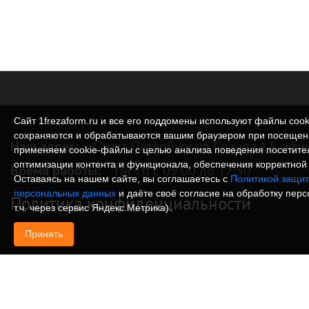
Сайт 1frezaform.ru и все его поддомены используют файлы cook
сохраняются и обрабатываются вашим браузером при посещен
Наш адрес:
Санкт-Петербург ул. Седова 13, офи
применяем cookie‑файлы с целью анализа поведения посетите
оптимизации контента и функционала, обеспечения корректной 
Время работы:
Пн-Пт с 09:00 до 17:30
Оставаясь на нашем сайте, вы соглашаетесь с
Политикой защит
персональных данных
и даёте своё согласие на обработку пер
Политика конфиденциальности
т.ч. через сервис Яндекс.Метрика).
Принять
© Изготовление деталей, изделий и корпусов из
информация, размещенная на веб-сайте 1frezafo