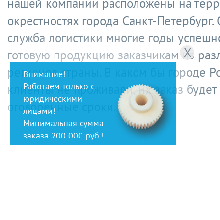
нашей компании расположены на терр
окрестностях города Санкт-Петербург.
служба логистики многие годы успешн
X
готовую продукцию заказчикам из раз
регионов страны. В каком бы городе Р
Внимание!
Работаем только с
клиенты не проживали, их заказ будет
юридическими
оговоренные сроки.
лицами!
Минимальная сумма
заказа 200 000 руб.!