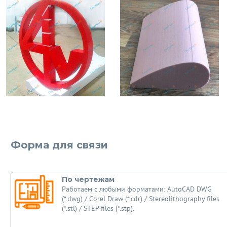
Форма для связи
По чертежам
Работаем с любыми форматами: AutoCAD DWG
(*.dwg) / Corel Draw (*.cdr) / Stereolithography files
(*.stl) / STEP files (*.stp).