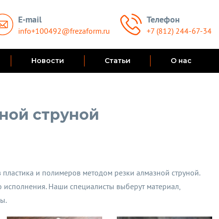
E-mail
Телефон
info+100492@frezaform.ru
+7 (812) 244-67-34
Новости
Статьи
О нас
ной струной
пластика и полимеров методом резки алмазной струной.
ю исполнения. Наши специалисты выберут материал,
ы.