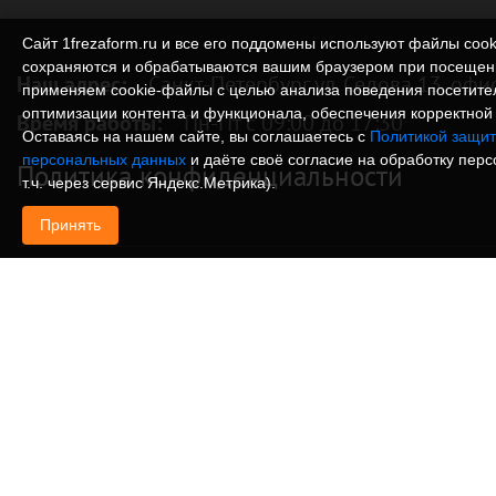
Сайт 1frezaform.ru и все его поддомены используют файлы cook
сохраняются и обрабатываются вашим браузером при посещен
Наш адрес:
Санкт-Петербург ул. Седова 13, офи
применяем cookie‑файлы с целью анализа поведения посетите
оптимизации контента и функционала, обеспечения корректной 
Время работы:
Пн-Пт с 09:00 до 17:30
Оставаясь на нашем сайте, вы соглашаетесь с
Политикой защит
персональных данных
и даёте своё согласие на обработку пер
Политика конфиденциальности
т.ч. через сервис Яндекс.Метрика).
Принять
© Изготовление деталей, изделий и корпусов из
информация, размещенная на веб-сайте 1frezafo
поддоменах сайта 1frezaform.ru, включая тексты
материалы, шрифт, элементы дизайна, товарные 
иллюстрации/фотографии, охраняется в соответс
законодательством РФ. Размещённые на сайте д
информационный характер и не являются публи