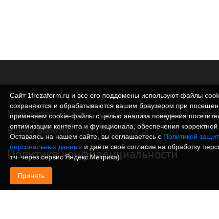
Сайт 1frezaform.ru и все его поддомены используют файлы cook
сохраняются и обрабатываются вашим браузером при посещен
Наш адрес:
Санкт-Петербург ул. Седова 13, офи
применяем cookie‑файлы с целью анализа поведения посетите
оптимизации контента и функционала, обеспечения корректной 
Время работы:
Пн-Пт с 09:00 до 17:30
Оставаясь на нашем сайте, вы соглашаетесь с
Политикой защит
персональных данных
и даёте своё согласие на обработку пер
Политика конфиденциальности
т.ч. через сервис Яндекс.Метрика).
Принять
© Изготовление деталей, изделий и корпусов из