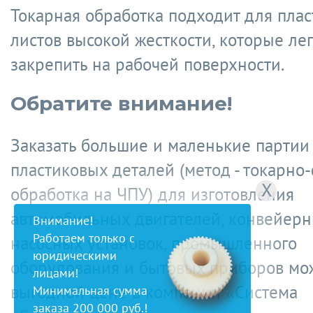
Токарная обработка подходит для пла
листов высокой жесткости, которые ле
закрепить на рабочей поверхности.
Обратите внимание!
Заказать большие и маленькие партии
пластиковых деталей (метод - токарно
X
обработка на ЧПУ) для изготовления
автомобильных двигателей, конвейерн
Внимание!
Работаем только с
насосных установок, промышленного
юридическими
оборудования и бытовых приборов мо
лицами!
выгодной цене в компании «Система
Минимальная сумма
заказа 200 000 руб.!